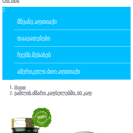
Our blog

ᲛᲬᲕᲐᲜᲔ ᲐᲤᲗᲘᲐᲥᲘ
ᲓᲐᲐᲕᲐᲓᲔᲑᲔᲑᲘ
ᲩᲕᲔᲜᲡ ᲨᲔᲡᲐᲮᲔᲑ
ᲐᲛᲔᲠᲘᲙᲣᲚᲘ ᲑᲘᲝ ᲐᲤᲗᲘᲐᲥᲘ
Home
ვაშლის ძმარი კაფსულებში. 60 კაფ