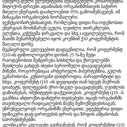
სუბუჯრე-დული ელემენტების შემადგენელი კომპონენტია.
მიტოქონ-დრიები ადამიანის ორგანიზმისთვის საჭირო
მთელი ენერგიის დაახლოებით 95% გამოიმუშავებენ. იმ
შინაგანი ორგანოების ნორმალური
ფუნქციონირებისათვის, რომლებიც დიდი რა-ოდენობით
ენერგიას მოიხმარენ (გული, ღვიძლი, თირკმლები,
ელენთა, კუჭქვეშა ჯირკვალი და სხვ.) აუცილებელია, რომ
მათში შენარჩუნებული იყოს კოენზიმ ქ10 კოფერმენტის
მაღალი დონე.
მეცნიერული კვლევებით დადგენილია, რომ კოფერმენტ
Q10-ის ფიზიოლოგიური დონის 25 %-ზე მეტი
რაოდენობით შემცირება სისხლსა და ქსოვილებში
შეიძლება გახდეს ისეთი სერიოზული დაავადებების
მიზეზი, როგორებიცაა არტერიული ჰიპერტენზია, გულის
უკმარისობა, კუნთოვანი დისტროფია, პარადონტიტი და
სხვა. კოფერმენტ Q10 -ის დეფიციტი თან სდევს შაქრიან
დიაბეტს, ფილტვების ქრო-ნიკულ დაავადებებს, ღვიძლის
დაზიანებას, იმუნიტეტის დაქვეითებას. კოფერმენტ Q10 –ს
გააჩნია ანტიოქსი-დანტური თვისებები, იცავს ორგანიზმს
თავისუფალი რადიკალების მავნე ზემოქმედებისაგან,
უზრუნველყოფს ორგანიზმს ენერგიით, ეფექტურია დიდი
ფიზიკური დატ-ვირთვების დროს და ზრდის ამტანობას
სპორტსმენებში.
კლინიკური კვლევები გვიჩვენებენ, რომ კოფერმენტი Q10