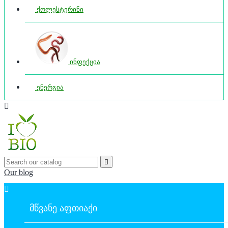
ქოლესტერინი
ინფექცია
ენერგია


Our blog

ᲛᲬᲕᲐᲜᲔ ᲐᲤᲗᲘᲐᲥᲘ