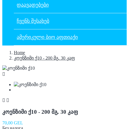
ᲓᲐᲐᲕᲐᲓᲔᲑᲔᲑᲘ
ᲩᲕᲔᲜᲡ ᲨᲔᲡᲐᲮᲔᲑ
ᲐᲛᲔᲠᲘᲙᲣᲚᲘ ᲑᲘᲝ ᲐᲤᲗᲘᲐᲥᲘ
Home
კოენზიმი ქ10 - 200 მგ. 30 კაფ



კოენზიმი ქ10 - 200 მგ. 30 კაფ
70,00 GEL
Без налога