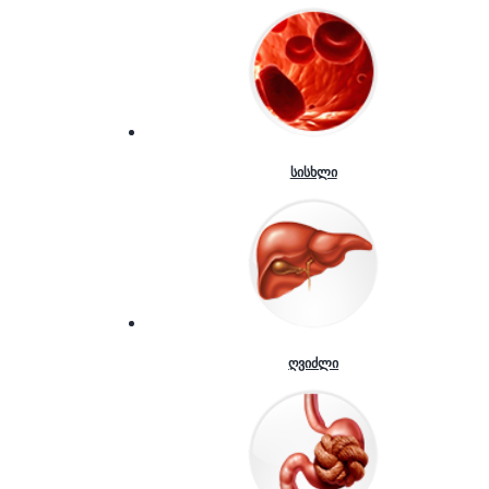
სისხლი
ღვიძლი