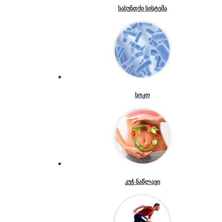
სასუნთქი სისტემა
სოკო
კუჭ-ნაწლავი