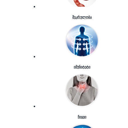
შეკრულობა
იმუნიტეტი
ჩიყვი