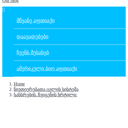
Our blog

ᲛᲬᲕᲐᲜᲔ ᲐᲤᲗᲘᲐᲥᲘ
ᲓᲐᲐᲕᲐᲓᲔᲑᲔᲑᲘ
ᲩᲕᲔᲜᲡ ᲨᲔᲡᲐᲮᲔᲑ
ᲐᲛᲔᲠᲘᲙᲣᲚᲘ ᲑᲘᲝ ᲐᲤᲗᲘᲐᲥᲘ
Home
ნივთიერებათა ცვლის სისტემა
სახსრების. ზვიგენის ხრტილი: