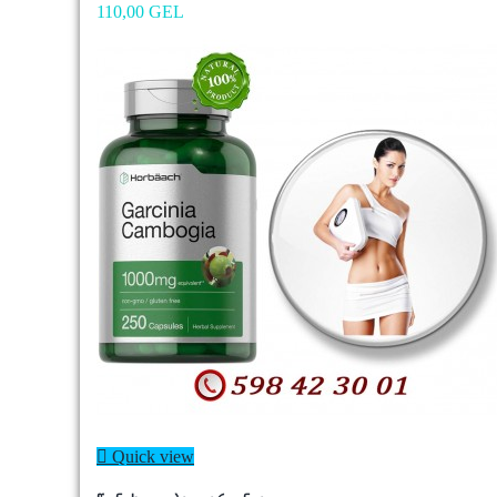
110,00 GEL

Quick view