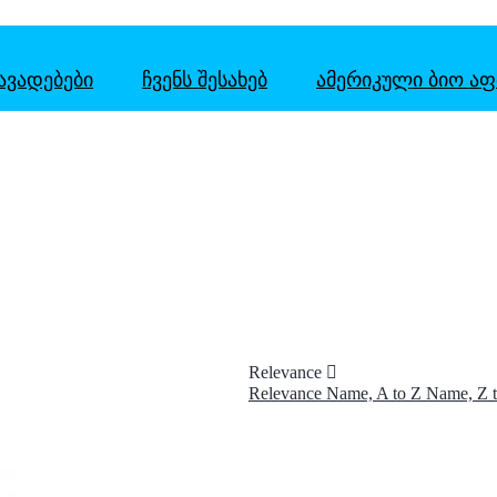
ᲐᲕᲐᲓᲔᲑᲔᲑᲘ
ᲩᲕᲔᲜᲡ ᲨᲔᲡᲐᲮᲔᲑ
ᲐᲛᲔᲠᲘᲙᲣᲚᲘ ᲑᲘᲝ ᲐᲤ
Relevance

Relevance
Name, A to Z
Name, Z 