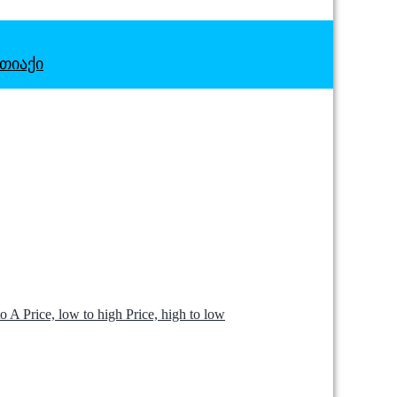
ᲗᲘᲐᲥᲘ
to A
Price, low to high
Price, high to low