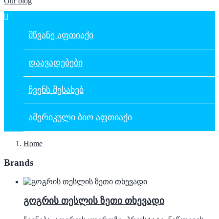
Our blog

ᲛᲬᲕᲐᲜᲔ ᲐᲤᲗᲘᲐᲥᲘ
ᲓᲐᲐᲕᲐᲓᲔᲑᲔᲑᲘ
ᲩᲕᲔᲜᲡ ᲨᲔᲡᲐᲮᲔᲑ
ᲐᲛᲔᲠᲘᲙᲣᲚᲘ ᲑᲘᲝ ᲐᲤᲗᲘᲐᲥᲘ
Home
Brands
გოგრის თესლის ზეთი თხევადი